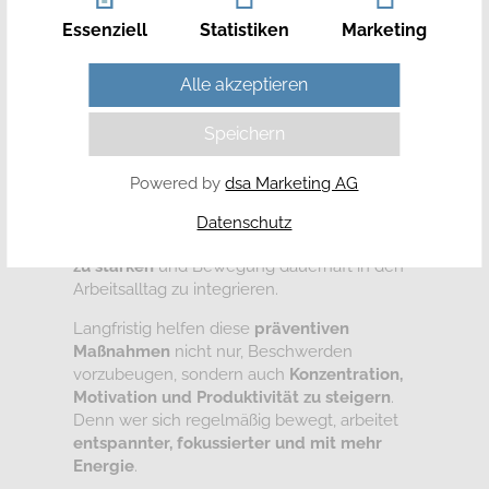
Essenziell
Statistiken
Marketing
Unsere Bewegungskonzepte richten sich
sowohl an
Einzelpersonen als auch an
Unternehmen
, die die Gesundheit ihrer
Alle akzeptieren
Mitarbeitenden fördern möchten. In
betrieblichen Gesundheitsprogrammen
Speichern
führen wir Schulungen und Workshops
durch, die praktische Tipps mit aktiven
Powered by
dsa Marketing AG
Übungseinheiten verbinden. Ziel ist es,
Selbstwahrnehmung und
Datenschutz
Eigenverantwortung der Teilnehmenden
zu stärken
und Bewegung dauerhaft in den
Arbeitsalltag zu integrieren.
Langfristig helfen diese
präventiven
Maßnahmen
nicht nur, Beschwerden
vorzubeugen, sondern auch
Konzentration,
Motivation und Produktivität zu steigern
.
Denn wer sich regelmäßig bewegt, arbeitet
entspannter, fokussierter und mit mehr
Energie
.