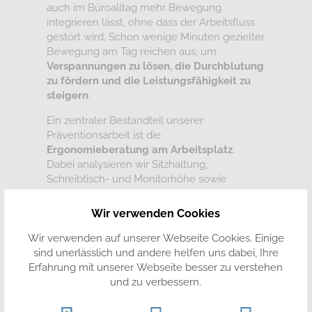
auch im Büroalltag mehr Bewegung
integrieren lässt, ohne dass der Arbeitsfluss
gestört wird. Schon wenige Minuten gezielter
Bewegung am Tag reichen aus, um
Verspannungen zu lösen, die Durchblutung
zu fördern und die Leistungsfähigkeit zu
steigern
.
Ein zentraler Bestandteil unserer
Präventionsarbeit ist die
Ergonomieberatung am Arbeitsplatz
.
Dabei analysieren wir Sitzhaltung,
Schreibtisch- und Monitorhöhe sowie
Bewegungsabläufe während der Arbeit. Auf
dieser Basis geben wir konkrete
Wir verwenden Cookies
Empfehlungen, wie der Arbeitsplatz
rückenschonend und gesundheitsfördernd
Wir verwenden auf unserer Webseite Cookies. Einige
gestaltet werden kann. Ergänzt wird das
sind unerlässlich und andere helfen uns dabei, Ihre
Konzept durch
aktive Pausenübungen
–
Erfahrung mit unserer Webseite besser zu verstehen
kurze Bewegungssequenzen, die gezielt
und zu verbessern.
Nacken, Schultern, Rücken und Hüfte
entlasten.